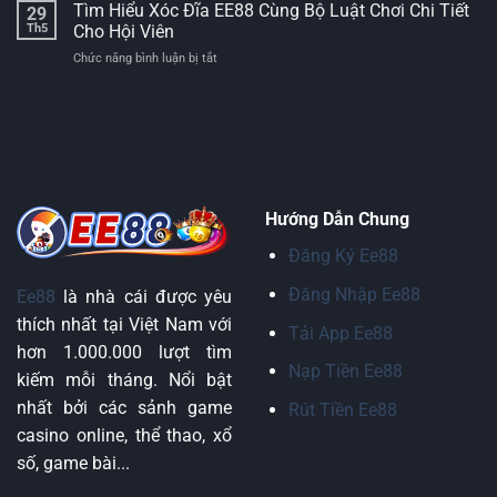
Hổ
Tìm Hiểu Xóc Đĩa EE88 Cùng Bộ Luật Chơi Chi Tiết
Kèo
29
Đầu
EE88
Khó,
Th5
Cho Hội Viên
Tư
–
Thời
Chức năng bình luận bị tắt
ở
Cách
Cơ
Tìm
Chơi
Thu
Hiểu
Thắng
Lợi
Xóc
Đậm
Cực
Đĩa
Đà
Lớn
EE88
Đỉnh
Cùng
Cao
Bộ
Tại
Luật
Nhà
Hướng Dẫn Chung
Chơi
Cái
Chi
Đăng Ký Ee88
Tiết
Cho
Đăng Nhập Ee88
Ee88
là nhà cái được yêu
Hội
thích nhất tại Việt Nam với
Viên
Tải App Ee88
hơn 1.000.000 lượt tìm
Nạp Tiền Ee88
kiếm mỗi tháng. Nổi bật
nhất bởi các sảnh game
Rút Tiền Ee88
casino online, thể thao, xổ
số, game bài...